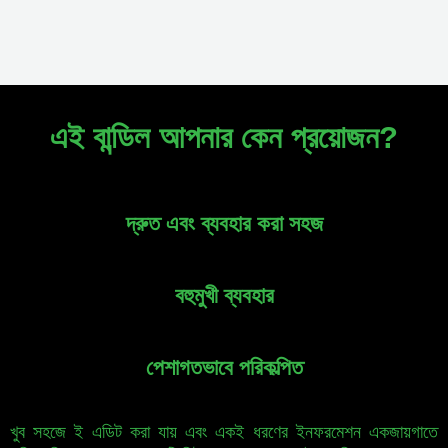
এই বান্ডিল আপনার কেন প্রয়োজন?
দ্রুত এবং ব্যবহার করা সহজ
বহুমুখী ব্যবহার
পেশাগতভাবে পরিকল্পিত
খুব সহজে ই এডিট করা যায় এবং একই ধরণের ইনফরমেশন একজায়গাতে