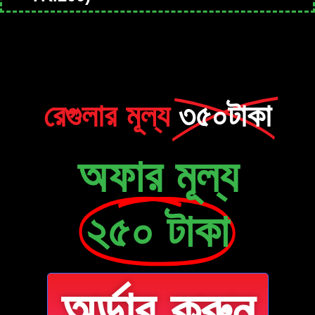
রেগুলার মূল্য
৩৫০টাকা
অফার মূল্য
২৫০ টাকা
অর্ডার করুন