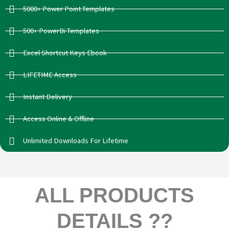
5000+ Power Point Templates
500+ PowerBi Templates
Excel Shortcut Keys Ebook
LIFETIME Access
Instant Delivery
Access Online & Offline
Unlimited Downloads For Lifetime
ALL PRODUCTS
DETAILS ??