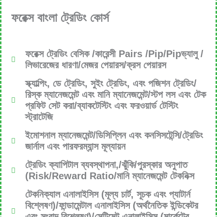
ফরেক্স বাংলা ট্রেডিং কোর্স
ফরেক্স ট্রেডিং বেসিক /কারেন্সী Pairs /Pip/Pipভ্যালু /
লিভারেজের ধারণা/মেজর পেয়ারস/ক্রস পেয়ারস
স্ক্যাল্পিং, ডে ট্রেডিং, সুইং ট্রেডিং, এবং পজিশন ট্রেডিং/
রিস্ক ম্যানেজমেন্ট এবং মানি ম্যানেজমেন্ট/স্টপ লস এবং টেক
প্রফিট সেট করা/ব্যাকটেস্টিং এবং ফরওয়ার্ড টেস্টিং
স্ট্রাটেজি
ইমোশনাল ম্যানেজমেন্ট/ডিসিপ্লিন এবং কনসিসটেন্সি/ট্রেডিং
জার্নাল এবং পারফরম্যান্স মূল্যায়ন
ট্রেডিং ক্যাপিটাল ব্যবস্থাপনা,/ঝুঁকি/পুরস্কার অনুপাত
(Risk/Reward Ratio/মানি ম্যানেজমেন্ট টেকনিক্স
টেকনিক্যাল এনালাইসিস (মূল্য চার্ট, সূচক এবং প্যাটার্ন
বিশ্লেষণ)/ফান্ডামেন্টাল এনালাইসিস (অর্থনৈতিক ইন্ডিকেটর
এবং সংবাদ বিশ্লেষণ)/সেন্টিমেন্ট এনালাইসিস (মার্কেটের