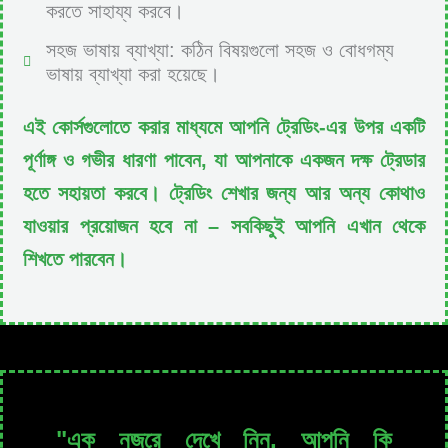
করতে সাহায্য করবে।
সহজ ভাষায় ব্যাখ্যা: কঠিন বিষয়গুলো সহজ ও বোধগম্য
ভাষায় ব্যাখ্যা করা হয়েছে।
এই কোর্সগুলোতে করার মাধ্যমে আপনি ট্রেডিং-এর উপর একটি
পূর্ণাঙ্গ ও গভীর ধারণা পাবেন, যা আপনাকে একজন দক্ষ ট্রেডার
হতে সহায়তা করবে। ট্রেডিং শেখার জন্য আর অন্য কোথাও
যাওয়ার প্রয়োজন হবে না – সবকিছুই আপনি এখান থেকে
শিখতে পারবেন।
"এক নজরে দেখে নিন, আপনি কি