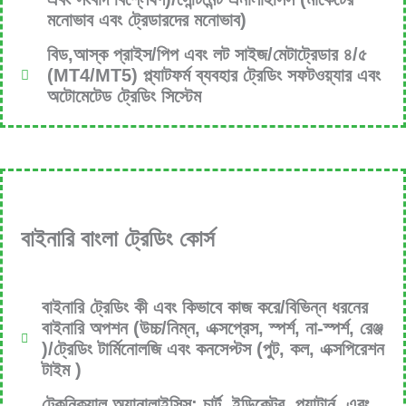
মনোভাব এবং ট্রেডারদের মনোভাব)
বিড,আস্ক প্রাইস/পিপ এবং লট সাইজ/মেটাট্রেডার ৪/৫
(MT4/MT5) প্ল্যাটফর্ম ব্যবহার ট্রেডিং সফটওয়্যার এবং
অটোমেটেড ট্রেডিং সিস্টেম
বাইনারি বাংলা ট্রেডিং কোর্স
বাইনারি ট্রেডিং কী এবং কিভাবে কাজ করে/বিভিন্ন ধরনের
বাইনারি অপশন (উচ্চ/নিম্ন, এক্সপ্রেস, স্পর্শ, না-স্পর্শ, রেঞ্জ
)/ট্রেডিং টার্মিনোলজি এবং কনসেপ্টস (পুট, কল, এক্সপিরেশন
টাইম )
টেকনিক্যাল অ্যানালাইসিস: চার্ট, ইন্ডিকেটর, প্যাটার্ন, এবং